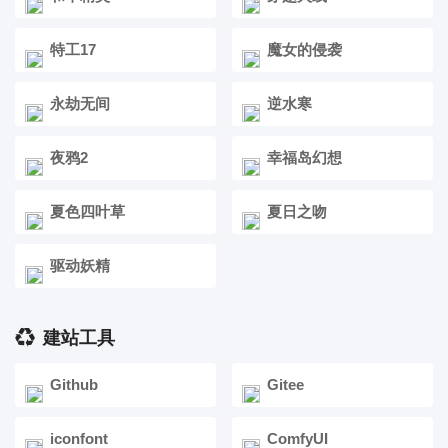
特工17
魔女的侵袭
永劫无间
逆水寒
夜鸦2
幸福岛幻想
夏色四叶草
夏日之吻
驱动妖精
建站工具
Github
Gitee
iconfont
ComfyUI