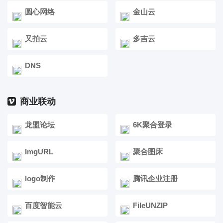
圆心网络
金山云
又拍云
多吉云
DNS
商业联动
龙盟论坛
6K聚合登录
ImgURL
聚合图床
logo制作
腾讯企业注册
百度智能云
FileUNZIP