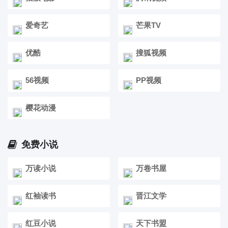
爱奇艺
芒果TV
优酷
搜狐视频
56视频
PP视频
樱花动漫
免费小说
万读小说
万卷书屋
红袖读书
晋江文学
红豆小说
天下书盟