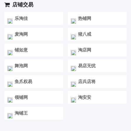
店铺交易
乐淘佳
热铺网
麦淘网
猪八戒
铺如意
淘店网
舞泡网
易店无忧
鱼爪权易
店兵店将
领铺网
淘安安
淘铺王