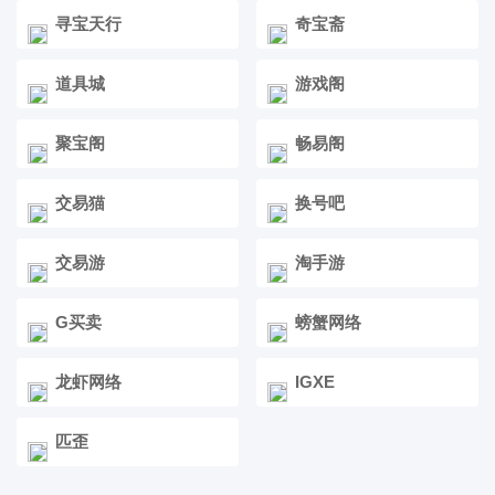
寻宝天行
奇宝斋
道具城
游戏阁
聚宝阁
畅易阁
交易猫
换号吧
交易游
淘手游
G买卖
螃蟹网络
龙虾网络
IGXE
匹歪