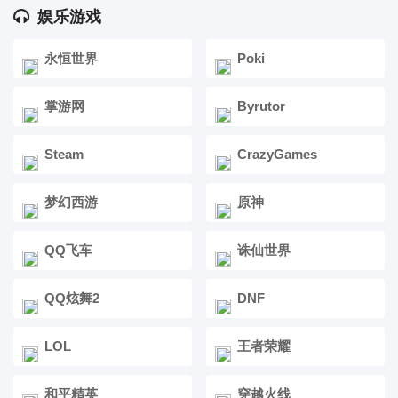
娱乐游戏
永恒世界
Poki
掌游网
Byrutor
Steam
CrazyGames
梦幻西游
原神
QQ飞车
诛仙世界
QQ炫舞2
DNF
LOL
王者荣耀
和平精英
穿越火线