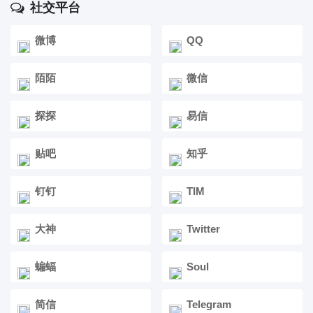
社交平台
微博
QQ
陌陌
微信
探探
易信
贴吧
知乎
钉钉
TIM
大神
Twitter
蝙蝠
Soul
简信
Telegram