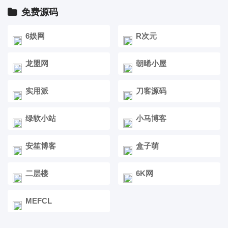
免费源码
6娱网
R次元
龙盟网
朝晞小屋
实用派
刀客源码
绿软小站
小马博客
安笙博客
盒子萌
二层楼
6K网
MEFCL