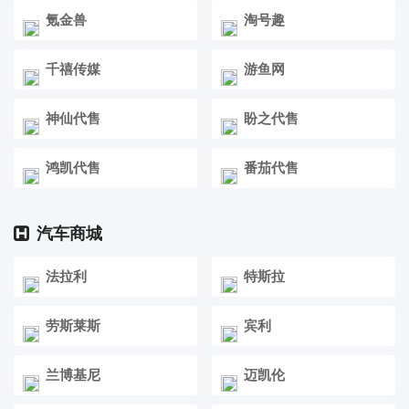
氪金兽
淘号趣
千禧传媒
游鱼网
神仙代售
盼之代售
鸿凯代售
番茄代售
汽车商城
法拉利
特斯拉
劳斯莱斯
宾利
兰博基尼
迈凯伦