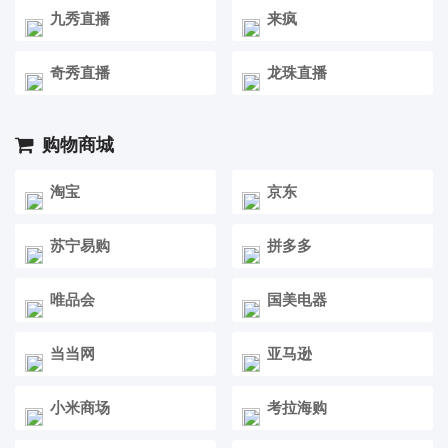
九秀直播
来疯
奇秀直播
龙珠直播
购物商城
淘宝
京东
苏宁易购
拼多多
唯品会
国美电器
当当网
亚马逊
小米商场
考拉海购